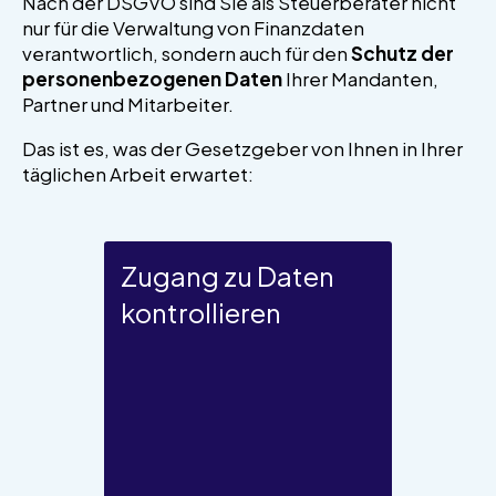
Nach der DSGVO sind Sie als Steuerberater nicht
nur für die Verwaltung von Finanzdaten
verantwortlich, sondern auch für den
Schutz der
personenbezogenen Daten
Ihrer Mandanten,
Partner und Mitarbeiter.
Das ist es, was der Gesetzgeber von Ihnen in Ihrer
täglichen Arbeit erwartet:
Stellen Sie sicher, dass nur
Zugang zu Daten
befugte Personen auf
kontrollieren
sensible persönliche und
finanzielle Daten zugreifen
können.