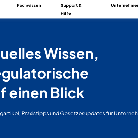
Fachwissen
Support &
Unternehme
Hilfe
uelles Wissen,
egulatorische
 einen Blick
ogartikel, Praxistipps und Gesetzesupdates für Untern