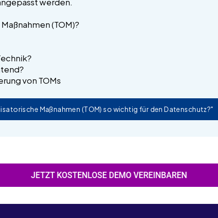
 angepasst werden.
he Maßnahmen (TOM)?
Technik?
htend?
ierung von TOMs
nisatorische Maßnahmen (TOM) so wichtig für den Datenschutz?"