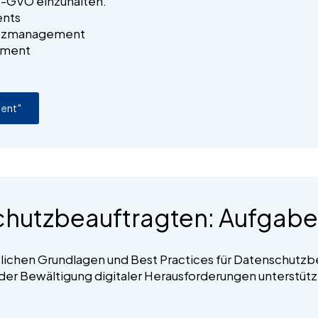
S-GVO einzuhalten.
ents
chutzmanagement
ement
e
ment"
chutzbeauftragten: Aufgabe
htlichen Grundlagen und Best Practices für Datenschutz
er Bewältigung digitaler Herausforderungen unterstütz