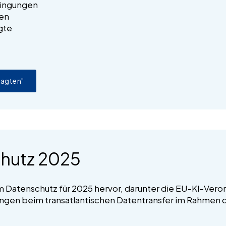
dingungen
ten
agte
e
ragten"
hutz 2025
m Datenschutz für 2025 hervor, darunter die EU-KI-Veror
rungen beim transatlantischen Datentransfer im Rahmen