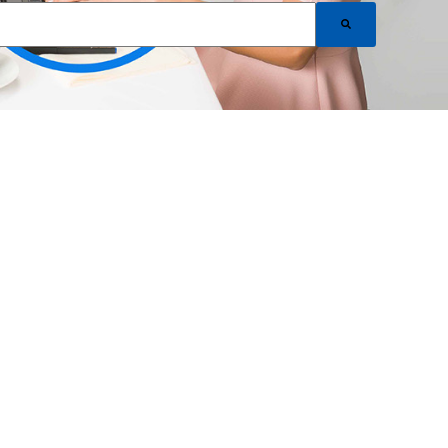
 einer automatischen Vorschlagsfunktion.
Es gibt keine Vorschläge, da das Suchfeld leer i