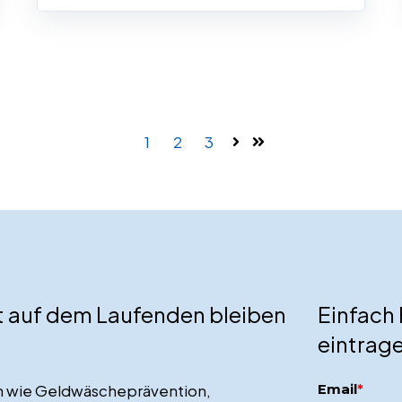
1
2
3
zt auf dem Laufenden bleiben
Einfach 
eintrage
en wie Geldwäscheprävention,
Email
*