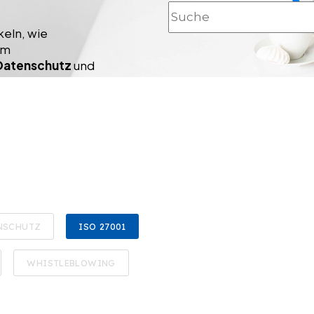
Dies ist ein Suchfeld mit
keln, wie
um
Datenschutz
und
NSCHUTZ
ISO 27001
WHISTLEBLOWING