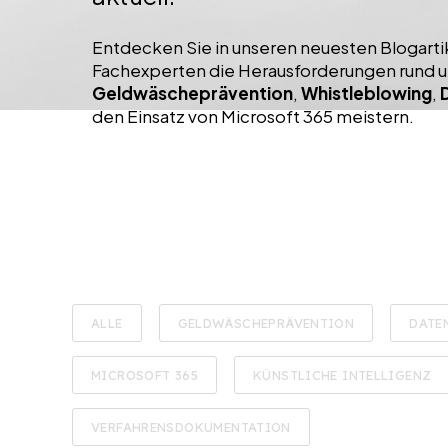
Entdecken Sie in unseren neuesten Blogarti
Fachexperten die Herausforderungen rund 
Geldwäscheprävention
,
Whistleblowing
,
den Einsatz von Microsoft 365 meistern.
ALLE
GELDWÄSCHEPRÄVENTION
DATE
MICROSOFT 365
KÜNSTLICHE INTELLIGENZ
VERFAHRENSDOKUMENTATION