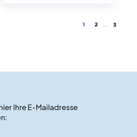
...
1
2
3
hier Ihre E-Mailadresse
n: